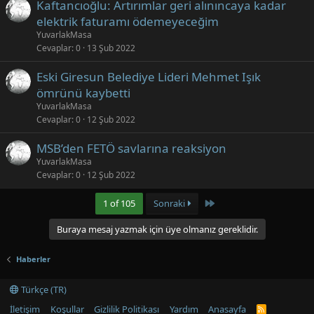
Kaftancıoğlu: Artırımlar geri alınıncaya kadar
elektrik faturamı ödemeyeceğim
YuvarlakMasa
Cevaplar
0
13 Şub 2022
Eski Giresun Belediye Lideri Mehmet Işık
ömrünü kaybetti
YuvarlakMasa
Cevaplar
0
12 Şub 2022
MSB’den FETÖ savlarına reaksiyon
YuvarlakMasa
Cevaplar
0
12 Şub 2022
Last
1 of 105
Sonraki
Buraya mesaj yazmak için üye olmanız gereklidir.
Haberler
Türkçe (TR)
İletişim
Koşullar
Gizlilik Politikası
Yardım
Anasayfa
R