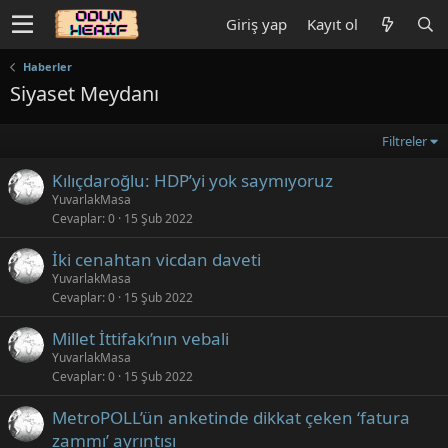
Giriş yap
Kayıt ol
Haberler
Siyaset Meydanı
Filtreler
Kılıçdaroğlu: HDP’yi yok saymıyoruz
YuvarlakMasa
Cevaplar
0
15 Şub 2022
İki cenahtan vicdan daveti
YuvarlakMasa
Cevaplar
0
15 Şub 2022
Millet İttifakı’nın vebali
YuvarlakMasa
Cevaplar
0
15 Şub 2022
MetroPOLL’ün anketinde dikkat çeken ‘fatura
zammı’ ayrıntısı