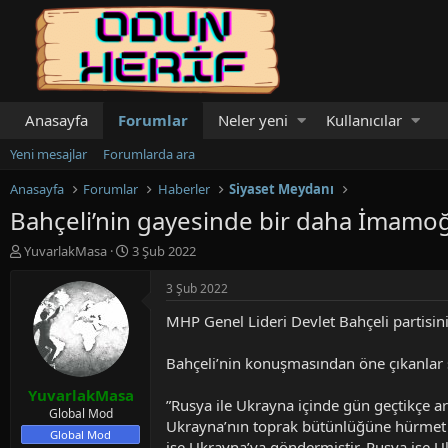
Anasayfa
Forumlar
Neler yeni
Kullanıcılar
Yeni mesajlar
Forumlarda ara
Anasayfa
Forumlar
Haberler
Siyaset Meydanı
Bahçeli’nin gayesinde bir daha İmamoğ
K
B
YuvarlakMasa
3 Şub 2022
o
a
n
ş
3 Şub 2022
u
l
MHP Genel Lideri Devlet Bahçeli partis
y
a
u
n
b
g
Bahçeli’nin konuşmasından öne çıkanlar 
a
ı
YuvarlakMasa
ş
ç
”Rusya ile Ukrayna içinde gün geçtikçe ar
l
t
Global Mod
Ukrayna’nın toprak bütünlüğüne hürmet g
a
a
Global Mod
ise Ukrayna’ya göndermiştir. Rusya ise Uk