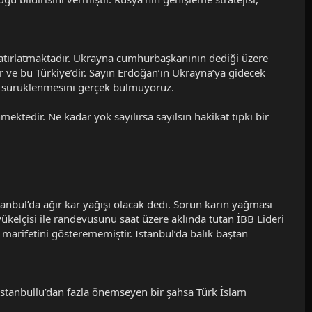
 hatırlatmaktadır. Ukrayna cumhurbaşkanının dediği üzere
 ve bu Türkiye’dir. Sayın Erdoğan’ın Ukrayna’ya gidecek
ına sürüklenmesini gerçek bulmuyoruz.
mektedir. Ne kadar yok sayılırsa sayılsın hakikat tıpkı bir
tanbul’da ağır kar yağışı olacak dedi. Sorun karın yağması
yükelçisi ile randevusunu saat üzere aklında tutan İBB Lideri
e marifetini gösterememiştir. İstanbul’da balık baştan
 İstanbullu’dan fazla önemseyen bir şahsa Türk İslam