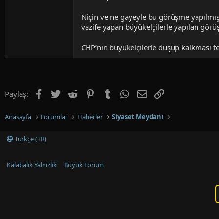
Niçin ve ne gayeyle bu görüşme yapılmıştı
vazife yapan büyükelçilerle yapılan görüş
CHP’nin büyükelçilerle düşüp kalkması tes
Facebook
Twitter
Reddit
Pinterest
Tumblr
WhatsApp
E-posta
Link
Paylaş:
Anasayfa
Forumlar
Haberler
Siyaset Meydanı
Türkçe (TR)
Kalabalık Yalnızlık
Büyük Forum