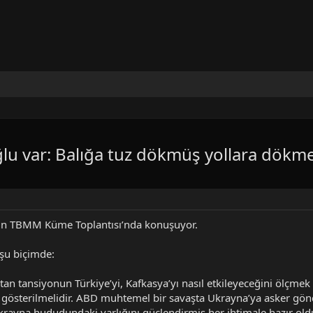
lu var: Balığa tuz dökmüş yollara dökm
inin TBMM Küme Toplantısı’nda konuşuyor.
şu biçimde:
tan tansiyonun Türkiye’yi, Kafkasya’yı nasıl etkileyeceğini ölçmek
österilmelidir. ABD muhtemel bir savaşta Ukrayna’ya asker gönd
rayna hududundaki varlığını güçlendirmiş her ihtimale hazır olduğu