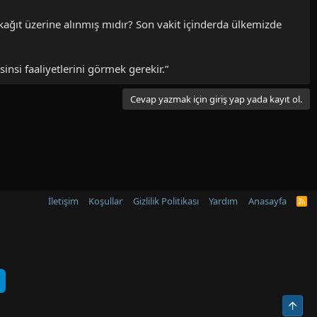
 kağıt üzerine alınmış mıdır? Son vakit içinderda ülkemizde
nsi faaliyetlerini görmek gerekir.”
Cevap yazmak için giriş yap yada kayıt ol.
İletişim
Koşullar
Gizlilik Politikası
Yardım
Anasayfa
R
S
S
Üst