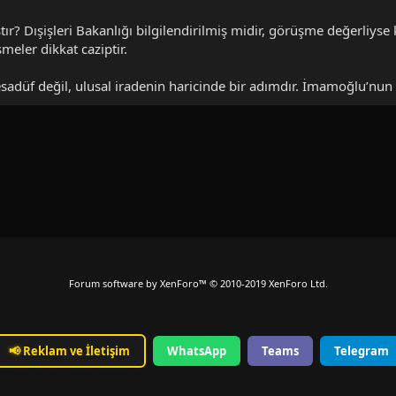
r? Dışişleri Bakanlığı bilgilendirilmiş midir, görüşme değerliyse
meler dikkat caziptir.
adüf değil, ulusal iradenin haricinde bir adımdır. İmamoğlu’nun si
Forum software by XenForo™
© 2010-2019 XenForo Ltd.
📢
Reklam ve İletişim
WhatsApp
Teams
Telegram