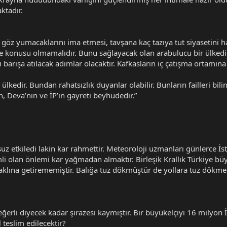
ktadır.
e göz yumacaklarını ima etmesi, tavşana kaç tazıya tut siyasetini
 konusu olmamalıdır. Bunu sağlayacak olan arabulucu bir ülkedir
ı barışa atılacak adımlar olacaktır. Kafkasların iç çatışma ortam
lkedir. Bundan rahatsızlık duyanlar olabilir. Bunların failleri bilin
n, Deva’nın ve İP’in gayreti beyhudedir.”
uz etkiledi lakin kar rahmettir. Meteoroloji uzmanları günlerce İs
mli olan önlemi kar yağmadan almaktır. Birleşik Krallık Türkiye bü
nı aklına getirememiştir. Balığa tuz dökmüştür de yollara tuz dökm
ğerli diyecek kadar şirazesi kaymıştır. Bir büyükelçiyi 16 milyon
teslim edilecektir?