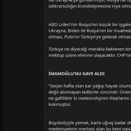
t
r
a
i
istikrarsızlığın kronikleşmesine niye olma
n
h
i
ABD Lideri’nin Rusya’nın küçük bir işgal
Ukrayna, Biden ile Rusya’nın bir muahede
olması, Putin’in Türkiye’ye gelecek olmas
Türkiye ne diyeceği merakla beklenen bir ü
mektup üzere ellerine ulaşacaktır. CHP’ni
İMAMOĞLU’NU GAYE ALDI
”Geçen hafta olan kar yağışı hayatı olums
değil alınmayan tedbirler zinciridir. Öne
ne gafilliktir ki meteorolojinin ihtarları
kokmuştur.
Büyükelçiyle yemek, karla uğraş kadar de
medeniyetinin merkezi olan bu kent nasıl 