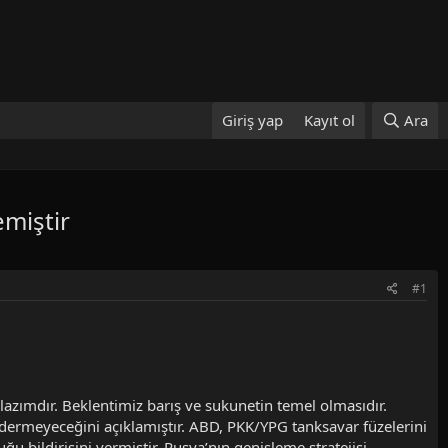
Giriş yap
Kayıt ol
Ara
emiştir
#1
 lazımdır. Beklentimiz barış ve sukunetin temel olmasıdır.
ermeyeceğini açıklamıştır. ABD, PKK/YPG tanksavar füzelerini
 bildirisini vermiştir. Rusya’nın genişleme stratejisi,