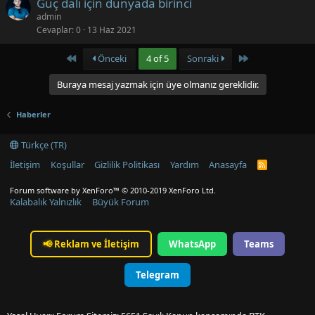
Güç dalı için dünyada birinci
admin
Cevaplar
0
13 Haz 2021
First
Last
Önceki
4 of 5
Sonraki
Buraya mesaj yazmak için üye olmanız gereklidir.
Haberler
Türkçe (TR)
İletişim
Koşullar
Gizlilik Politikası
Yardım
Anasayfa
R
S
S
Forum software by XenForo™
© 2010-2019 XenForo Ltd.
Kalabalık Yalnızlık
Büyük Forum
📢
Reklam ve İletişim
WhatsApp
Teams
Telegram