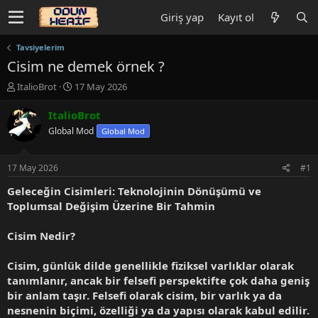
Giriş yap
Kayıt ol
Tavsiyelerim
Cisim ne demek örnek ?
K
B
ItalioBrot
17 May 2026
o
a
n
ş
ItalioBrot
u
l
Global Mod
Global Mod
y
a
u
n
b
g
17 May 2026
#1
a
ı
ş
ç
Geleceğin Cisimleri: Teknolojinin Dönüşümü ve
l
t
Toplumsal Değişim Üzerine Bir Tahmin
a
a
t
r
Cisim Nedir?
a
i
n
h
Cisim, günlük dilde genellikle fiziksel varlıklar olarak
i
tanımlanır, ancak bir felsefi perspektifte çok daha geniş
bir anlam taşır. Felsefi olarak cisim, bir varlık ya da
nesnenin biçimi, özelliği ya da yapısı olarak kabul edilir.