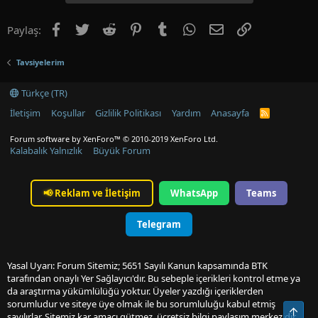
Facebook
Twitter
Reddit
Pinterest
Tumblr
WhatsApp
E-posta
Link
Paylaş:
Tavsiyelerim
Türkçe (TR)
İletişim
Koşullar
Gizlilik Politikası
Yardım
Anasayfa
R
S
S
Forum software by XenForo™
© 2010-2019 XenForo Ltd.
Kalabalık Yalnızlık
Büyük Forum
📢
Reklam ve İletişim
WhatsApp
Teams
Telegram
Yasal Uyarı: Forum Sitemiz; 5651 Sayılı Kanun kapsamında BTK
tarafından onaylı Yer Sağlayıcı'dır. Bu sebeple içerikleri kontrol etme ya
da araştırma yükümlülüğü yoktur. Üyeler yazdığı içeriklerden
sorumludur ve siteye üye olmak ile bu sorumluluğu kabul etmiş
Üst
sayılırlar. Sitemiz kar amacı gütmez, ücretsiz bilgi paylaşım merkezidir.