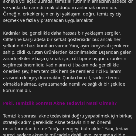
akneye yol açar. Burada, temizlik rutininin amacının sadece kir
ve yağlardan arındırmak olduğunu anlamak önemlidir.
Örneğin, erkekler için en iyi yaklaşım, doğru temizleyiciyi
seçmek ve fazla yıpratmadan uygulamaktır.
Kadınlar ise, genellikle daha hassas bir yaklaşım sergiler.
Ciltlerine karşı adeta bir şefkat gösterisidir bu; ancak her
şefkatin de bazı kuralları vardır. Yani, aşırı kimyasal içeriklere
sahip, cildi kurutan ürünlerden kaçınılmalıdır. Dışarıdan gelen
zararlı etkilerle başa çıkmak için, cilt tipine uygun ürünlerin
seçilmesi önemlidir. Kadınların cilt bakımında genellikle
önerilen şey, hem temizlik hem de nemlendirici kullanımı
arasında dengeyi kurmaktır. Çünkü bir cilt, sadece temiz
olmakla kalmaz, aynı zamanda nemli ve sağlıklı bir şekilde
korunmalıdır.
Peki, Temizlik Sonrası Akne Tedavisi Nasıl Olmalı?
Temizlik sonrası, akne tedavisini doğru yapabilmek için birkaç
stratejik adım gereklidir. Akne tedavisinin en önemli
unsurlarından biri de "doğal dengeyi bulmaktır." Yani, tedavi
süreci sadece akneyle mücadele değil, aynı zamanda cildin