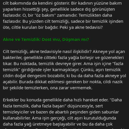
cilt bakımında da kendini gösterir. Bir kadının yüzüne bakım
yaparken hissettiği şey, genellikle sadece dış görünüşten
fazlasıdır. O, bir "öz bakım" zamanıdır. Temizlikten daha
fazlasıdır. Bu yüzden cilt temizliği, sadece bir temizlik işinden
öte, ciltle kurulan bir bağdır. Peki ya akne tedavisi?
Akne ve Temizlik: Dost mu, Düşman mı?
Cilt temizliği, akne tedavisiyle nasıl ilişkilidir? Akneye yol açan
bakteriler, genellikle ciltteki fazla yağla birleşir ve gözenekleri
tıkar. Bu noktada, temizlik devreye girer. Ama işin içine "fazla
temizlik" girdiğinde işler karmaşıklaşır. Çünkü, aşırı temizlik
cildin doğal dengesini bozabilir, ki bu da daha fazla akneye yol
açabilir. Burada dikkat edilmesi gereken bir nokta, cildi nazik
bir şekilde temizlerken, ona zarar vermemek.
Erkekler bu konuda genellikle daha hızlı hareket eder. "Daha
fazla temizlik, daha fazla başarı" düşüncesiyle, sert
temizleyiciler ve bazen de abartılı peşinden giden sabunlar
kullanabilirler. Ama işin gerçeği, cilt aşırı kurutulduğunda
daha fazla yağ üretmeye başlayabilir ve bu da daha çok