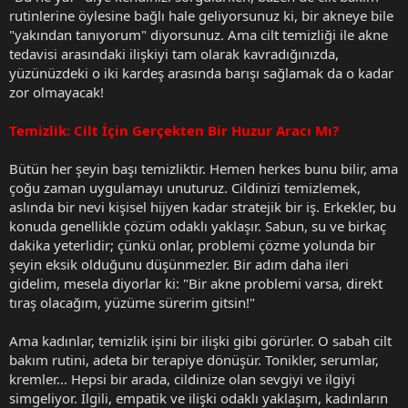
rutinlerine öylesine bağlı hale geliyorsunuz ki, bir akneye bile
"yakından tanıyorum" diyorsunuz. Ama cilt temizliği ile akne
tedavisi arasındaki ilişkiyi tam olarak kavradığınızda,
yüzünüzdeki o iki kardeş arasında barışı sağlamak da o kadar
zor olmayacak!
Temizlik: Cilt İçin Gerçekten Bir Huzur Aracı Mı?
Bütün her şeyin başı temizliktir. Hemen herkes bunu bilir, ama
çoğu zaman uygulamayı unuturuz. Cildinizi temizlemek,
aslında bir nevi kişisel hijyen kadar stratejik bir iş. Erkekler, bu
konuda genellikle çözüm odaklı yaklaşır. Sabun, su ve birkaç
dakika yeterlidir; çünkü onlar, problemi çözme yolunda bir
şeyin eksik olduğunu düşünmezler. Bir adım daha ileri
gidelim, mesela diyorlar ki: "Bir akne problemi varsa, direkt
tıraş olacağım, yüzüme sürerim gitsin!"
Ama kadınlar, temizlik işini bir ilişki gibi görürler. O sabah cilt
bakım rutini, adeta bir terapiye dönüşür. Tonikler, serumlar,
kremler... Hepsi bir arada, cildinize olan sevgiyi ve ilgiyi
simgeliyor. İlgili, empatik ve ilişki odaklı yaklaşım, kadınların