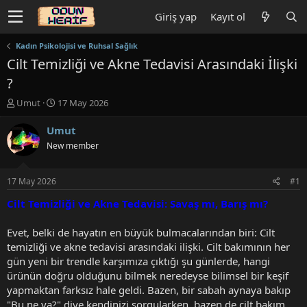
Giriş yap
Kayıt ol
Kadın Psikolojisi ve Ruhsal Sağlık
Cilt Temizliği ve Akne Tedavisi Arasındaki İlişki
?
K
B
Umut
17 May 2026
o
a
n
ş
Umut
u
l
New member
y
a
u
n
b
g
17 May 2026
#1
a
ı
ş
ç
Cilt Temizliği ve Akne Tedavisi: Savaş mı, Barış mı?
l
t
a
a
Evet, belki de hayatın en büyük bulmacalarından biri: Cilt
t
r
temizliği ve akne tedavisi arasındaki ilişki. Cilt bakımının her
a
i
gün yeni bir trendle karşımıza çıktığı şu günlerde, hangi
n
h
ürünün doğru olduğunu bilmek neredeyse bilimsel bir keşif
i
yapmaktan farksız hale geldi. Bazen, bir sabah aynaya bakıp
"Bu ne ya?" diye kendinizi sorgularken, bazen de cilt bakım