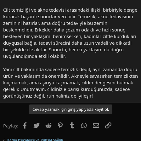
Cilt temizliği ve akne tedavisi arasındaki ilişki, birbiriyle denge
kurarak başarılı sonuçlar verebilir. Temizlik, akne tedavisinin
zeminini hazırlar, ama doğru tedaviyle bu zemin
beslenmelidir. Erkekler daha çözüm odaklı ve hızlı sonuç
bekleyen bir yaklaşımı benimserken, kadınlar ciltle kurdukları
duygusal bağla, tedavi sürecini daha uzun vadeli ve dikkatli
bir şekilde ele alırlar. Sonuçta, her iki yaklaşım da doğru
uygulandığında etkili olabilir.
Yani cilt bakımında sadece temizlik değil, aynı zamanda doğru
ürün ve yaklaşım da önemlidir. Akneyle savaşırken temizlikten
kaçmamak, ama aşırıya kaçmamak, cildin dengesini bulmak
gerekir. Unutmayın, cildinizle barışı kurduğunuzda, sadece
görünüşünüz değil, ruh haliniz de iyileşir!
Cevap yazmak için giriş yap yada kayıt ol.
Facebook
Twitter
Reddit
Pinterest
Tumblr
WhatsApp
E-posta
Link
Paylaş:
Kadın Psikolojisi ve Ruhsal Sağlık