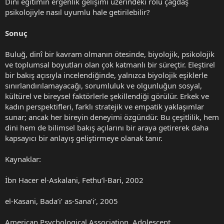
Dini eğitimin ergenlik gelişimi üzerindeki rolü çağdaş
psikolojiyle nasıl uyumlu hale getirilebilir?
Sonuç
Buluğ, dinî bir kavram olmanın ötesinde, biyolojik, psikolojik
ve toplumsal boyutları olan çok katmanlı bir süreçtir. Eleştirel
bir bakış açısıyla incelendiğinde, yalnızca biyolojik eşiklerle
sınırlandırılamayacağı, sorumluluk ve olgunluğun sosyal,
kültürel ve bireysel faktörlerle şekillendiği görülür. Erkek ve
kadın perspektifleri, farklı stratejik ve empatik yaklaşımlar
sunar; ancak her bireyin deneyimi özgündür. Bu çeşitlilik, hem
dini hem de bilimsel bakış açılarını bir araya getirerek daha
kapsayıcı bir anlayış geliştirmeye olanak tanır.
Kaynaklar:
İbn Hacer el-Askalani, Fethu’l-Bari, 2002
el-Kasani, Bada’i’ as-Sana’i’, 2005
American Psychological Association, Adolescent