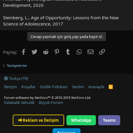
Development, 2020
Steinberg, L., Age of Opportunity: Lessons from the New
Science of Adolescence, 2017
Cevap yazmak için giriş yap yada kayıt ol.
Facebook
Twitter
Reddit
Pinterest
Tumblr
WhatsApp
E-posta
Link
Paylaş:
Tavsiyelerim
Türkçe (TR)
İletişim
Koşullar
Gizlilik Politikası
Yardım
Anasayfa
R
S
S
Forum software by XenForo™
© 2010-2019 XenForo Ltd.
Kalabalık Yalnızlık
Büyük Forum
📢
Reklam ve İletişim
WhatsApp
Teams