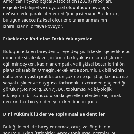
American Psychological Association (2020) raporları,
ergenlikte bilişsel ve duygusal olgunluğun biyolojik
değişimlerle paralel ilerlemediğini gösteriyor. Bu durum,
buluğun sadece fiziksel ölçütlerle tanımlanmasının
sınırlılıklarını ortaya koyuyor.
Erkekler ve Kadınlar: Farklı Yaklaşımlar
Buluğun etkileri bireyden bireye değişir. Erkekler genellikle bu
dönemde stratejik ve çözüm odaklı yaklaşımlar geliştirme
eğilimindeyken, kadınlar empatik ve ilişkisel becerilerini ön
plana çıkarabilir. Örneğin, erkeklerde sorumluluk bilincinin
daha erken yaşta pratik sorun çözme ile geliştiği, kızlarda ise
sosyal ilişkiler ve duygusal farkındalık üzerinden güçlendiği
görülür (Steinberg, 2017). Bu, toplumsal ve biyolojik
etkileşimin bir sonucu olsa da genellemelerden kaçınmak
gerekir; her bireyin deneyimi kendine özgüdür.
Dini Yükümlülükler ve Toplumsal Beklentiler
Buluğ ile birlikte bireyler namaz, oruç, zekât gibi dini
sorumlulukları üstlenirler. Ancak toplumsal normlar, bu