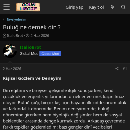
Giriş yap
Kayıt ol
Tavsiyelerim
Buluğ ne demek din ?
K
B
ItalioBrot
2 Haz 2026
o
a
n
ş
ItalioBrot
u
l
Global Mod
Global Mod
y
a
u
n
b
g
2 Haz 2026
#1
a
ı
ş
ç
Kişisel Gözlem ve Deneyim
l
t
a
a
Din eğitimi ve bireysel gelişimle ilgili konuşurken, kendi
t
r
çocukluk ve ergenlik yıllarımdan örnekler vermek kaçınılmaz
a
i
oluyor. Buluğ çağı, birçok kişi için hayatın ilk ciddi sorumluluk
n
h
ve farkındalık dönemidir. Benim deneyimimde, buluğ
i
dönemine girerken hem biyolojik değişimler hem de sosyal
beklentiler arasında denge kurmak zordu. Arkadaş çevremde
farklı tepkiler gözlemledim: bazı gençler dinî vecibeleri