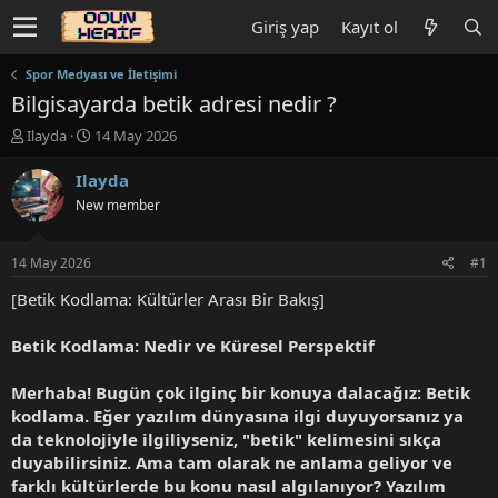
Giriş yap
Kayıt ol
Spor Medyası ve İletişimi
Bilgisayarda betik adresi nedir ?
K
B
Ilayda
14 May 2026
o
a
n
ş
Ilayda
u
l
New member
y
a
u
n
b
g
14 May 2026
#1
a
ı
ş
ç
[Betik Kodlama: Kültürler Arası Bir Bakış]
l
t
a
a
Betik Kodlama: Nedir ve Küresel Perspektif
t
r
a
i
Merhaba! Bugün çok ilginç bir konuya dalacağız: Betik
n
h
kodlama. Eğer yazılım dünyasına ilgi duyuyorsanız ya
i
da teknolojiyle ilgiliyseniz, "betik" kelimesini sıkça
duyabilirsiniz. Ama tam olarak ne anlama geliyor ve
farklı kültürlerde bu konu nasıl algılanıyor? Yazılım