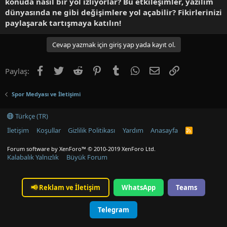
konuda nasıl bir yol izliyorlar? Bu etkileşimler, yazılım
dünyasında ne gibi değişimlere yol açabilir? Fikirlerinizi
paylaşarak tartışmaya katılın!
Cevap yazmak için giriş yap yada kayıt ol.
Facebook
Twitter
Reddit
Pinterest
Tumblr
WhatsApp
E-posta
Link
Paylaş:
Spor Medyası ve İletişimi
Türkçe (TR)
İletişim
Koşullar
Gizlilik Politikası
Yardım
Anasayfa
R
S
S
Forum software by XenForo™
© 2010-2019 XenForo Ltd.
Kalabalık Yalnızlık
Büyük Forum
📢
Reklam ve İletişim
WhatsApp
Teams
Telegram