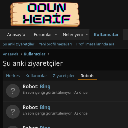
Anasayfa
Forumlar
Neler yeni
Kullanıcılar
Şu anki ziyaretçiler
Yeni profil mesajları
Profil mesajlarında ara
Anasayfa
Kullanıcılar
Şu anki ziyaretçiler
Herkes
Kullanıcılar
Ziyaretçiler
Robots
Robot:
Bing
En son içeriği görüntüleniyor
Az önce
Robot:
Bing
En son içeriği görüntüleniyor
Az önce