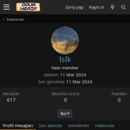
Giriş yap
Kayıt ol
Kullanıcılar
IsIk
New member
Katılım
11 Mar 2024
Son görülme
11 Mar 2024
Mesajlar
Reaction score
Puanları
617
0
0
Bul
Profil mesajları
Son aktivite
Gönderiler
Hakkında