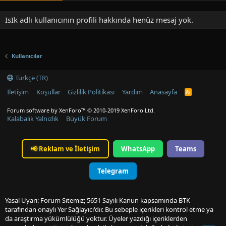
IsIk adlı kullanıcının profili hakkında henüz mesaj yok.
Kullanıcılar
Türkçe (TR)
İletişim
Koşullar
Gizlilik Politikası
Yardım
Anasayfa
R
S
S
Forum software by XenForo™
© 2010-2019 XenForo Ltd.
Kalabalık Yalnızlık
Büyük Forum
📢
Reklam ve İletişim
WhatsApp
Teams
Telegram
Yasal Uyarı: Forum Sitemiz; 5651 Sayılı Kanun kapsamında BTK
tarafından onaylı Yer Sağlayıcı'dır. Bu sebeple içerikleri kontrol etme ya
da araştırma yükümlülüğü yoktur. Üyeler yazdığı içeriklerden