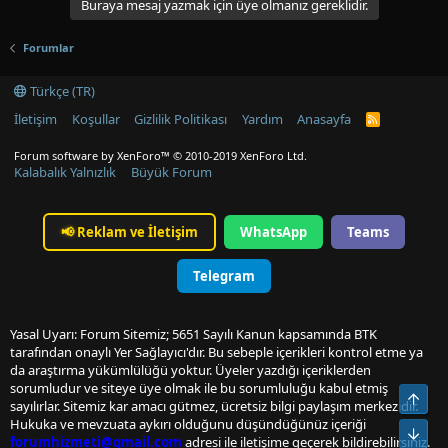
Buraya mesaj yazmak için üye olmanız gereklidir.
Forumlar
Türkçe (TR)
İletişim
Koşullar
Gizlilik Politikası
Yardım
Anasayfa
R
S
S
Forum software by XenForo™
© 2010-2019 XenForo Ltd.
Kalabalık Yalnızlık
Büyük Forum
📢
Reklam ve İletişim
WhatsApp
Teams
Telegram
Yasal Uyarı: Forum Sitemiz; 5651 Sayılı Kanun kapsamında BTK
tarafından onaylı Yer Sağlayıcı'dır. Bu sebeple içerikleri kontrol etme ya
da araştırma yükümlülüğü yoktur. Üyeler yazdığı içeriklerden
sorumludur ve siteye üye olmak ile bu sorumluluğu kabul etmiş
Üst
sayılırlar. Sitemiz kar amacı gütmez, ücretsiz bilgi paylaşım merkezidir.
Hukuka ve mevzuata aykırı olduğunu düşündüğünüz içeriği
Alt
forumhizmeti@gmail.com
adresi ile iletişime geçerek bildirebilirsiniz.