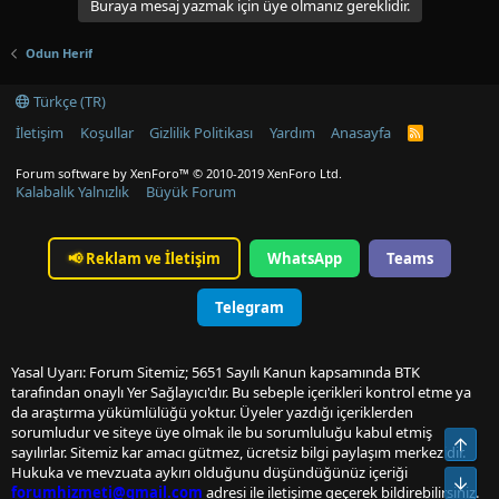
Buraya mesaj yazmak için üye olmanız gereklidir.
Odun Herif
Türkçe (TR)
İletişim
Koşullar
Gizlilik Politikası
Yardım
Anasayfa
R
S
S
Forum software by XenForo™
© 2010-2019 XenForo Ltd.
Kalabalık Yalnızlık
Büyük Forum
📢
Reklam ve İletişim
WhatsApp
Teams
Telegram
Yasal Uyarı: Forum Sitemiz; 5651 Sayılı Kanun kapsamında BTK
tarafından onaylı Yer Sağlayıcı'dır. Bu sebeple içerikleri kontrol etme ya
da araştırma yükümlülüğü yoktur. Üyeler yazdığı içeriklerden
sorumludur ve siteye üye olmak ile bu sorumluluğu kabul etmiş
Üst
sayılırlar. Sitemiz kar amacı gütmez, ücretsiz bilgi paylaşım merkezidir.
Hukuka ve mevzuata aykırı olduğunu düşündüğünüz içeriği
Alt
forumhizmeti@gmail.com
adresi ile iletişime geçerek bildirebilirsiniz.