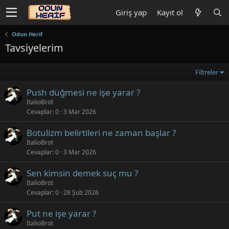
Giriş yap
Kayıt ol
Odun Herif
Tavsiyelerim
Filtreler
Push düğmesi ne işe yarar ?
ItalioBrot
Cevaplar
0
3 Mar 2026
Botulizm belirtileri ne zaman başlar ?
ItalioBrot
Cevaplar
0
3 Mar 2026
Sen kimsin demek suç mu ?
ItalioBrot
Cevaplar
0
28 Şub 2026
Put ne işe yarar ?
ItalioBrot