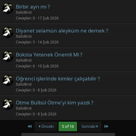
Birbir ayrı mı ?
ItalioBrot
Cevaplar
0
17 Şub 2026
Diyanet selamün aleyküm ne demek ?
ItalioBrot
Cevaplar
5
14 Şub 2026
Boksta Yetenek Önemli Mi ?
ItalioBrot
Cevaplar
6
10 Şub 2026
Öğrenci işlerinde kimler çalışabilir ?
ItalioBrot
Cevaplar
0
8 Şub 2026
Ötme Bülbül Ötme'yi kim yazdı ?
ItalioBrot
Cevaplar
0
8 Şub 2026
First
Last
Önceki
5 of 16
Sonraki