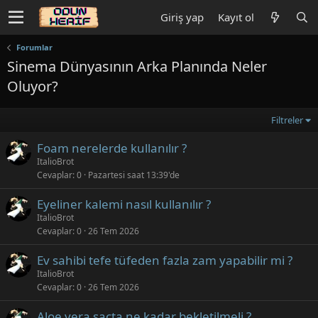
Giriş yap
Kayıt ol
Forumlar
Sinema Dünyasının Arka Planında Neler
Oluyor?
Filtreler
Foam nerelerde kullanılır ?
ItalioBrot
Cevaplar
0
Pazartesi saat 13:39'de
Eyeliner kalemi nasıl kullanılır ?
ItalioBrot
Cevaplar
0
26 Tem 2026
Ev sahibi tefe tüfeden fazla zam yapabilir mi ?
ItalioBrot
Cevaplar
0
26 Tem 2026
Aloe vera saçta ne kadar bekletilmeli ?