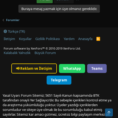
Buraya mesaj yazmak için üye olmanız gereklidir.
Forumlar
Türkçe (TR)
İletişim
Koşullar
Gizlilik Politikası
Yardım
Anasayfa
R
S
S
Forum software by XenForo™
© 2010-2019 XenForo Ltd.
Kalabalık Yalnızlık
Büyük Forum
📢
Reklam ve İletişim
WhatsApp
Teams
Telegram
Yasal Uyarı: Forum Sitemiz; 5651 Sayılı Kanun kapsamında BTK
tarafından onaylı Yer Sağlayıcı'dır. Bu sebeple içerikleri kontrol etme ya
da araştırma yükümlülüğü yoktur. Üyeler yazdığı içeriklerden
sorumludur ve siteye üye olmak ile bu sorumluluğu kabul etmiş
Üst
sayılırlar. Sitemiz kar amacı gütmez, ücretsiz bilgi paylaşım merkezidir.