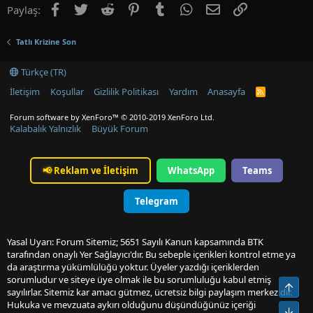
Facebook
Twitter
Reddit
Pinterest
Tumblr
WhatsApp
E-posta
Link
Paylaş:
Tatlı Krizine Son
Türkçe (TR)
İletişim
Koşullar
Gizlilik Politikası
Yardım
Anasayfa
R
S
S
Forum software by XenForo™
© 2010-2019 XenForo Ltd.
Kalabalık Yalnızlık
Büyük Forum
📢
Reklam ve İletişim
WhatsApp
Teams
Telegram
Yasal Uyarı: Forum Sitemiz; 5651 Sayılı Kanun kapsamında BTK
tarafından onaylı Yer Sağlayıcı'dır. Bu sebeple içerikleri kontrol etme ya
da araştırma yükümlülüğü yoktur. Üyeler yazdığı içeriklerden
sorumludur ve siteye üye olmak ile bu sorumluluğu kabul etmiş
Üst
sayılırlar. Sitemiz kar amacı gütmez, ücretsiz bilgi paylaşım merkezidir.
Hukuka ve mevzuata aykırı olduğunu düşündüğünüz içeriği
Alt