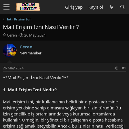
Giriş yap
Kayıt ol
Tatlı Krizine Son
Mail Erişim Izni Nasıl Verilir ?
K
B
Ceren
26 May 2024
o
a
n
ş
Ceren
u
l
New member
y
a
u
n
b
g
26 May 2024
#1
a
ı
ş
ç
**Mail Erişim İzni Nasıl Verilir?**
l
t
a
a
1. Mail Erişim İzni Nedir?
t
r
a
i
Mail erişim izni, bir kullanıcının belirli bir e-posta adresine
n
h
erişim yetkisine sahip olmasını sağlayan bir izin türüdür. Bu
i
izin genellikle iş ortamlarında veya kurumsal ortamlarda
kullanılır. Örneğin, bir yönetici bir çalışanın e-posta hesabına
erişim sağlamak isteyebilir. Ancak, bu izinlerin nasıl verileceği