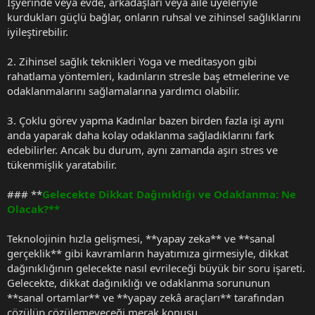
İşyerinde veya evde, arkadaşları veya aile üyeleriyle
kurdukları güçlü bağlar, onların ruhsal ve zihinsel sağlıklarını
iyileştirebilir.
2. Zihinsel sağlık teknikleri Yoga ve meditasyon gibi
rahatlama yöntemleri, kadınların stresle baş etmelerine ve
odaklanmalarını sağlamalarına yardımcı olabilir.
3. Çoklu görev yapma Kadınlar bazen birden fazla işi aynı
anda yaparak daha kolay odaklanma sağladıklarını fark
edebilirler. Ancak bu durum, aynı zamanda aşırı stres ve
tükenmişlik yaratabilir.
### **
Gelecekte Dikkat Dağınıklığı ve Odaklanma: Ne
Olacak?**
Teknolojinin hızla gelişmesi, **yapay zeka** ve **sanal
gerçeklik** gibi kavramların hayatımıza girmesiyle, dikkat
dağınıklığının gelecekte nasıl evrileceği büyük bir soru işareti.
Gelecekte, dikkat dağınıklığı ve odaklanma sorununun
**sanal ortamlar** ve **yapay zekâ araçları** tarafından
çözülüp çözülemeyeceği merak konusu.