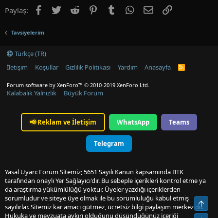
Facebook
Twitter
Reddit
Pinterest
Tumblr
WhatsApp
E-posta
Link
Paylaş:
Tavsiyelerim
Türkçe (TR)
İletişim
Koşullar
Gizlilik Politikası
Yardım
Anasayfa
R
S
S
Forum software by XenForo™
© 2010-2019 XenForo Ltd.
Kalabalık Yalnızlık
Büyük Forum
📢
Reklam ve İletişim
WhatsApp
Teams
Telegram
Yasal Uyarı: Forum Sitemiz; 5651 Sayılı Kanun kapsamında BTK
tarafından onaylı Yer Sağlayıcı'dır. Bu sebeple içerikleri kontrol etme ya
da araştırma yükümlülüğü yoktur. Üyeler yazdığı içeriklerden
sorumludur ve siteye üye olmak ile bu sorumluluğu kabul etmiş
Üst
sayılırlar. Sitemiz kar amacı gütmez, ücretsiz bilgi paylaşım merkezidir.
Hukuka ve mevzuata aykırı olduğunu düşündüğünüz içeriği