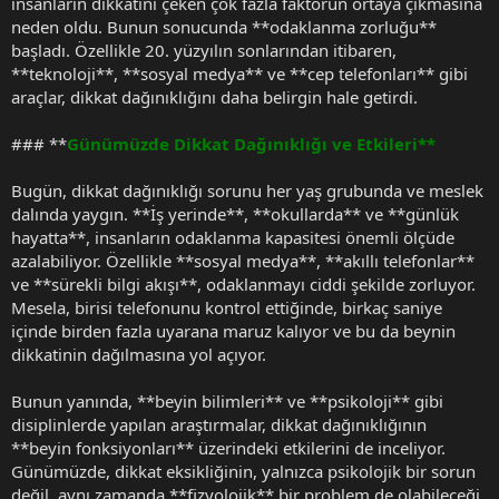
insanların dikkatini çeken çok fazla faktörün ortaya çıkmasına
neden oldu. Bunun sonucunda **odaklanma zorluğu**
başladı. Özellikle 20. yüzyılın sonlarından itibaren,
**teknoloji**, **sosyal medya** ve **cep telefonları** gibi
araçlar, dikkat dağınıklığını daha belirgin hale getirdi.
### **
Günümüzde Dikkat Dağınıklığı ve Etkileri**
Bugün, dikkat dağınıklığı sorunu her yaş grubunda ve meslek
dalında yaygın. **İş yerinde**, **okullarda** ve **günlük
hayatta**, insanların odaklanma kapasitesi önemli ölçüde
azalabiliyor. Özellikle **sosyal medya**, **akıllı telefonlar**
ve **sürekli bilgi akışı**, odaklanmayı ciddi şekilde zorluyor.
Mesela, birisi telefonunu kontrol ettiğinde, birkaç saniye
içinde birden fazla uyarana maruz kalıyor ve bu da beynin
dikkatinin dağılmasına yol açıyor.
Bunun yanında, **beyin bilimleri** ve **psikoloji** gibi
disiplinlerde yapılan araştırmalar, dikkat dağınıklığının
**beyin fonksiyonları** üzerindeki etkilerini de inceliyor.
Günümüzde, dikkat eksikliğinin, yalnızca psikolojik bir sorun
değil, aynı zamanda **fizyolojik** bir problem de olabileceği