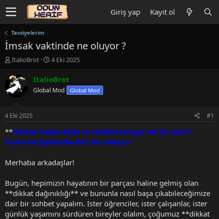
Giriş yap
Kayıt ol
Tavsiyelerim
İmsak vaktinde ne oluyor ?
K
B
ItalioBrot
4 Eki 2025
o
a
n
ş
ItalioBrot
u
l
Global Mod
Global Mod
y
a
u
n
b
g
4 Eki 2025
#1
a
ı
ş
ç
**
Dikkat Dağınıklığı ve Odaklanmaya Ne İyi Gelir?
l
t
Farklı Perspektiflerden Bir Bakış**
a
a
t
r
Merhaba arkadaşlar!
a
i
n
h
Bugün, hepimizin hayatının bir parçası haline gelmiş olan
i
**dikkat dağınıklığı** ve bununla nasıl başa çıkabileceğimize
dair bir sohbet yapalım. İster öğrenciler, ister çalışanlar, ister
günlük yaşamını sürdüren bireyler olalım, çoğumuz **dikkat