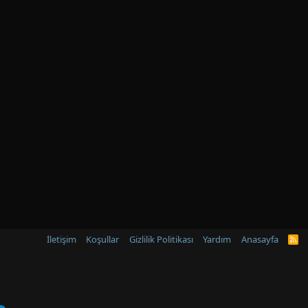
İletişim
Koşullar
Gizlilik Politikası
Yardım
Anasayfa
R
S
S